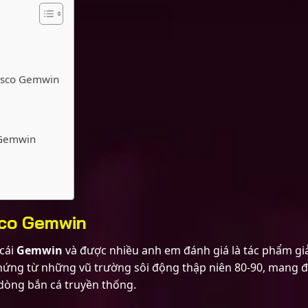
disco Gemwin
o Gemwin
sco Gemwin
 cái
Gemwin
và được nhiều anh em đánh giá là tác phẩm gi
m hứng từ những vũ trường sôi động thập niên 80-90, mang 
dòng bắn cá truyền thống.