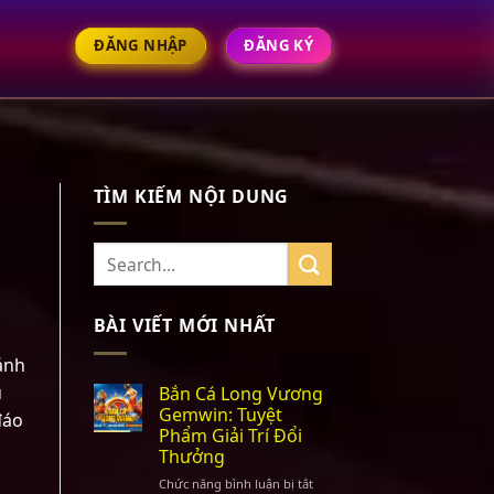
ĐĂNG NHẬP
ĐĂNG KÝ
TÌM KIẾM NỘI DUNG
BÀI VIẾT MỚI NHẤT
ánh
ủ
Bắn Cá Long Vương
Gemwin: Tuyệt
đáo
Phẩm Giải Trí Đổi
Thưởng
Chức năng bình luận bị tắt
ở