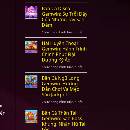
Bắn
Cá
Bắn Cá Disco
Long
Gemwin: Sự Trỗi Dậy
Vương
Của Những Tay Săn
Gemwin:
Đêm
Tuyệt
Phẩm
Chức năng bình luận bị tắt
ở
Giải
Bắn
Trí
Cá
Hải Huyền Thoại
Đổi
Disco
Gemwin: Hành Trình
Thưởng
Gemwin:
Chinh Phục Đại
Sự
Dương Kỳ Ảo
Trỗi
Dậy
Chức năng bình luận bị tắt
ở
Của
Hải
Những
Huyền
Bắn Cá Ngũ Long
Tay
Thoại
Gemwin: Hướng
Săn
Gemwin:
Dẫn Chơi Và Mẹo
Đêm
Hành
Săn Jackpot
Trình
Chinh
Chức năng bình luận bị tắt
ở
ải
Phục
Bắn
Đại
Cá
Bắn Cá Thần Tài
đến
Dương
Ngũ
Gemwin: Săn Boss
Kỳ
Long
Khủng, Nhận Hũ Tài
Ảo
Gemwin:
Lộc