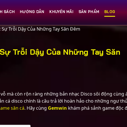
H SÁCH
HƯỚNG DẪN
KHUYẾN MÃI
SẢN PHẨM
BLOG
 Sự Trỗi Dậy Của Những Tay Săn Đêm
 Sự Trỗi Dậy Của Những Tay Săn
 vỗ mà còn rộn ràng những bản nhạc Disco sôi động cùng 
ắn cá disco chính là câu trả lời hoàn hảo cho những ngư th
ame săn cá
. Hãy cùng
Gemwin
khám phá sảnh game độc 