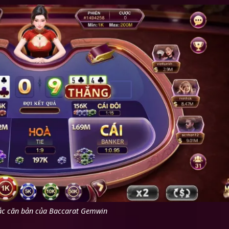
ắc căn bản của Baccarat Gemwin