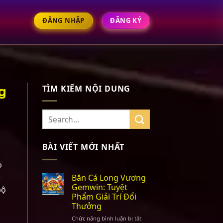
ĐĂNG NHẬP
ĐĂNG KÝ
g
TÌM KIẾM NỘI DUNG
BÀI VIẾT MỚI NHẤT
ò
t
Bắn Cá Long Vương
Gemwin: Tuyệt
bộ
Phẩm Giải Trí Đổi
Thưởng
Chức năng bình luận bị tắt
ở