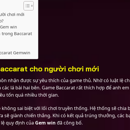
ười chơi mới
o?
i Gem win
a trong Baccarat
accarat Gemwin
Baccarat cho người chơi mới
uôn nhận được sự yêu thích của game thủ. Nhờ có luật lệ ch
 các lá bài hai bên. Game Baccarat rất thích hợp để anh em
êu tốn quá nhiều thời gian.
 không sai biệt với lối chơi truyền thống. Hệ thống sẽ chia 
 sẽ giành chiến thắng. Khi có kết quả trúng thưởng, các b
ỷ lệ quy định của
Gem win
đã công bố.