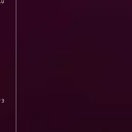
Cụ
 3