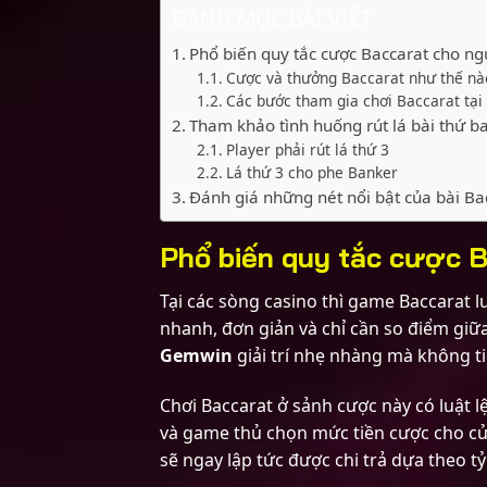
DANH MỤC BÀI VIẾT
Phổ biến quy tắc cược Baccarat cho ng
Cược và thưởng Baccarat như thế nà
Các bước tham gia chơi Baccarat tạ
Tham khảo tình huống rút lá bài thứ b
Player phải rút lá thứ 3
Lá thứ 3 cho phe Banker
Đánh giá những nét nổi bật của bài B
Phổ biến quy tắc cược 
Tại các sòng casino thì game Baccarat l
nhanh, đơn giản và chỉ cần so điểm giữa
Gemwin
giải trí nhẹ nhàng mà không ti
Chơi Baccarat ở sảnh cược này có luật lệ
và game thủ chọn mức tiền cược cho cửa
sẽ ngay lập tức được chi trả dựa theo t