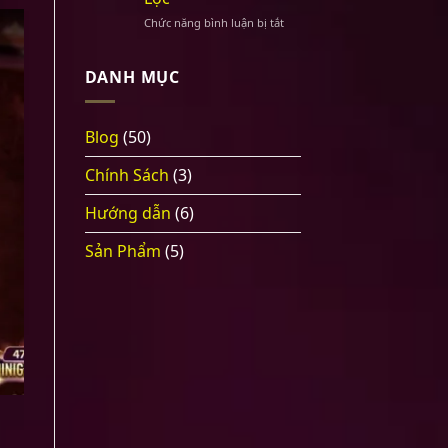
Hướng
Dẫn
Chức năng bình luận bị tắt
ở
Chơi
Bắn
Và
Cá
Mẹo
DANH MỤC
Thần
Săn
Tài
Jackpot
Gemwin:
Săn
Blog
(50)
Boss
Khủng,
Chính Sách
(3)
Nhận
Hũ
Tài
Hướng dẫn
(6)
Lộc
Sản Phẩm
(5)