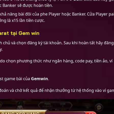
c Banker sẽ được hoàn tiền.
khả năng bài đôi của phe Player hoặc Banker. Cửa Player pa
ng là x15 lần tiền cược.
rat tại Gem win
h chủ
và chọn đăng ký tài khoản. Sau khi hoàn tất hãy đăng
y.
tự do chọn phương thức như ngân hàng, code pay, tiền ảo, ví
ist game bài của
Gemwin
.
đoán và chờ kết quả để nhận thưởng từ hệ thống vào ví ga