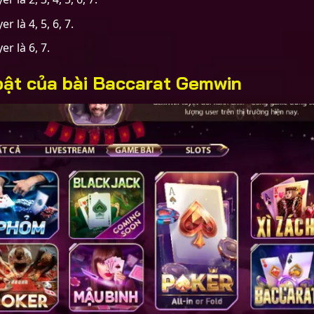
r là 4, 5, 6, 7.
er là 6, 7.
bật của bài Baccarat Gemwin