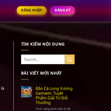
ĐĂNG NHẬP
ĐĂNG KÝ
TÌM KIẾM NỘI DUNG
BÀI VIẾT MỚI NHẤT
 là
Bắn Cá Long Vương
Gemwin: Tuyệt
Phẩm Giải Trí Đổi
Thưởng
Chức năng bình luận bị tắt
ở