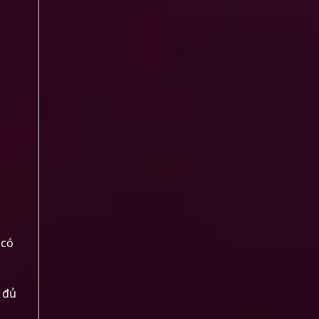
 có
 đủ