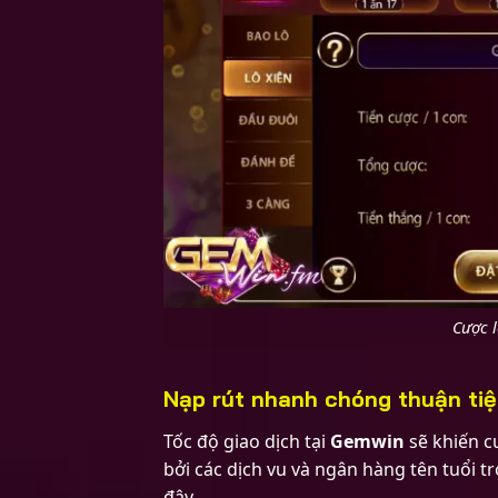
Cược l
Nạp rút nhanh chóng thuận ti
Tốc độ giao dịch tại
Gemwin
sẽ khiến c
bởi các dịch vu và ngân hàng tên tuổi 
đây.