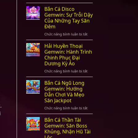
Bắn
Cá
Bắn Cá Disco
Long
Gemwin: Sự Trỗi Dậy
Vương
Của Những Tay Săn
Gemwin:
Đêm
Tuyệt
Phẩm
Chức năng bình luận bị tắt
ở
Giải
Bắn
Trí
Cá
Hải Huyền Thoại
Đổi
Disco
Gemwin: Hành Trình
Thưởng
Gemwin:
Chinh Phục Đại
Sự
Dương Kỳ Ảo
Trỗi
Dậy
Chức năng bình luận bị tắt
ở
Của
Hải
Những
Huyền
Bắn Cá Ngũ Long
Tay
Thoại
Gemwin: Hướng
Săn
Gemwin:
Dẫn Chơi Và Mẹo
Đêm
Hành
Săn Jackpot
Trình
.
Chinh
Chức năng bình luận bị tắt
ở
i
Phục
Bắn
Đại
Cá
Bắn Cá Thần Tài
Dương
Ngũ
Gemwin: Săn Boss
Kỳ
Long
Khủng, Nhận Hũ Tài
Ảo
Gemwin:
Lộc