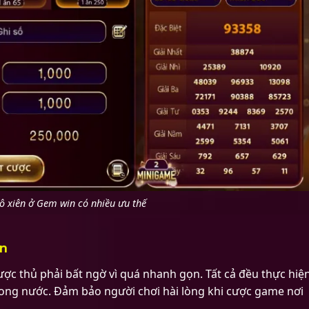
ô xiên ở Gem win có nhiều ưu thế
ện
ược thủ phải bất ngờ vì quá nhanh gọn. Tất cả đều thực hiệ
trong nước. Đảm bảo người chơi hài lòng khi cược game nơi