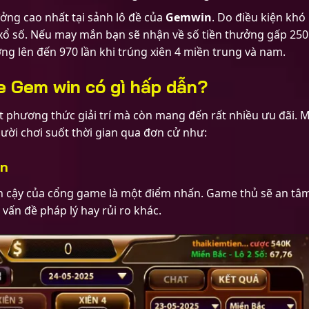
hưởng cao nhất tại sảnh lô đề của
Gemwin
. Do điều kiện khó
ả xổ số. Nếu may mắn bạn sẽ nhận về số tiền thưởng gấp 250
ởng lên đến 970 lần khi trúng xiên 4 miền trung và nam.
e Gem win có gì hấp dẫn?
t phương thức giải trí mà còn mang đến rất nhiều ưu đãi. 
gười chơi suốt thời gian qua đơn cử như:
in
tin cậy của cổng game là một điểm nhấn. Game thủ sẽ an tâ
ấn đề pháp lý hay rủi ro khác.