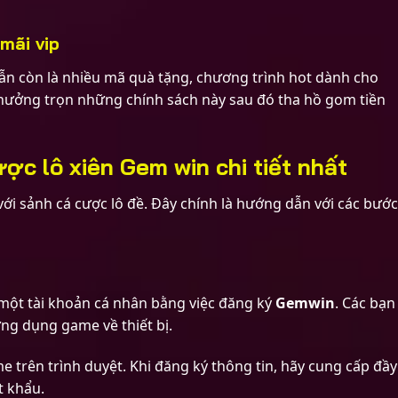
mãi vip
ẫn còn là nhiều mã quà tặng, chương trình hot dành cho
hưởng trọn những chính sách này sau đó tha hồ gom tiền
c lô xiên Gem win chi tiết nhất
ới sảnh cá cược lô đề. Đây chính là hướng dẫn với các bước
 một tài khoản cá nhân bằng việc đăng ký
Gemwin
. Các bạn
ứng dụng game về thiết bị.
e trên trình duyệt. Khi đăng ký thông tin, hãy cung cấp đầy
t khẩu.