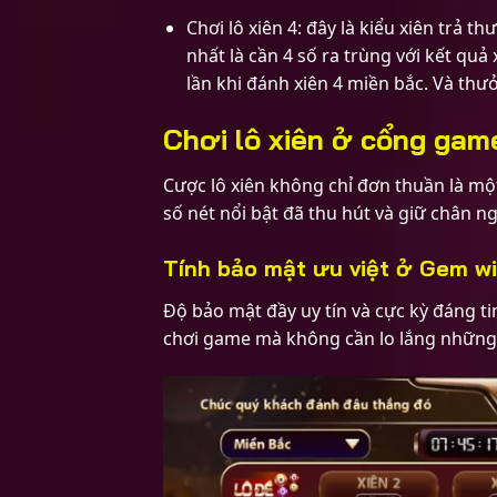
Chơi lô xiên 4: đây là kiểu xiên trả t
nhất là cần 4 số ra trùng với kết qu
lần khi đánh xiên 4 miền bắc. Và thư
Chơi lô xiên ở cổng gam
Cược lô xiên không chỉ đơn thuần là mộ
số nét nổi bật đã thu hút và giữ chân n
Tính bảo mật ưu việt ở Gem w
Độ bảo mật đầy uy tín và cực kỳ đáng 
chơi game mà không cần lo lắng những v