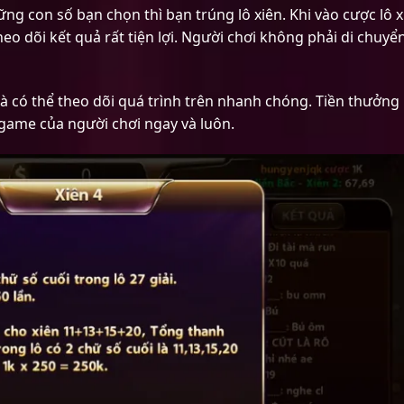
ng con số bạn chọn thì bạn trúng lô xiên. Khi vào cược lô x
theo dõi kết quả rất tiện lợi. Người chơi không phải di chuyể
à có thể theo dõi quá trình trên nhanh chóng. Tiền thưởng
game của người chơi ngay và luôn.