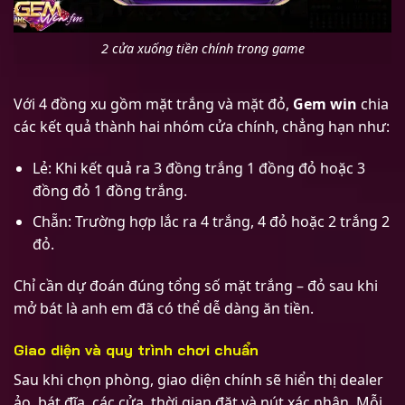
2 cửa xuống tiền chính trong game
Với 4 đồng xu gồm mặt trắng và mặt đỏ,
Gem win
chia
các kết quả thành hai nhóm cửa chính, chẳng hạn như:
Lẻ: Khi kết quả ra 3 đồng trắng 1 đồng đỏ hoặc 3
đồng đỏ 1 đồng trắng.
Chẵn: Trường hợp lắc ra 4 trắng, 4 đỏ hoặc 2 trắng 2
đỏ.
Chỉ cần dự đoán đúng tổng số mặt trắng – đỏ sau khi
mở bát là anh em đã có thể dễ dàng ăn tiền.
Giao diện và quy trình chơi chuẩn
Sau khi chọn phòng, giao diện chính sẽ hiển thị dealer
ảo, bát đĩa, các cửa, thời gian đặt và nút xác nhận. Mỗi