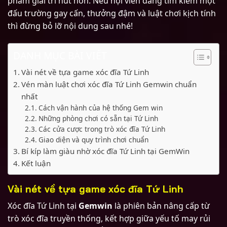
phẩm giải trí hút hồn. Nếu hội viên đang tìm kiếm một
đấu trường gay cấn, thưởng đậm và luật chơi kịch tính
thì đừng bỏ lỡ nội dung sau nhé!
DANH MỤC BÀI VIẾT
Vài nét về tựa game xóc đĩa Tứ Linh
Vén màn luật chơi xóc đĩa Tứ Linh Gemwin chuẩn
nhất
Cách vận hành của hệ thống Gem win
Những phòng chơi có sẵn tại Tứ Linh
Các cửa cược trong trò xóc đĩa Tứ Linh
Giao diện và quy trình chơi chuẩn
Bí kíp làm giàu nhờ xóc đĩa Tứ Linh tại GemWin
Kết luận
Vài nét về tựa game xóc đĩa Tứ Linh
Xóc đĩa Tứ Linh tại
Gemwin
là phiên bản nâng cấp từ
trò xóc đĩa truyền thống, kết hợp giữa yếu tố may rủi