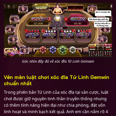
Góc nhìn đầy đủ về xóc đĩa Tứ Linh Gemwin
Vén màn luật chơi xóc đĩa Tứ Linh Gemwin
chuẩn nhất
Trong phiên bản Tứ Linh của xóc đĩa tại sân cược, luật
chơi được giữ nguyên tinh thần truyền thống nhưng
có thêm tính năng hiện đại như chia phòng, đặt vốn
linh hoạt và minh bạch kết quả. Anh em cần nắm rõ 4