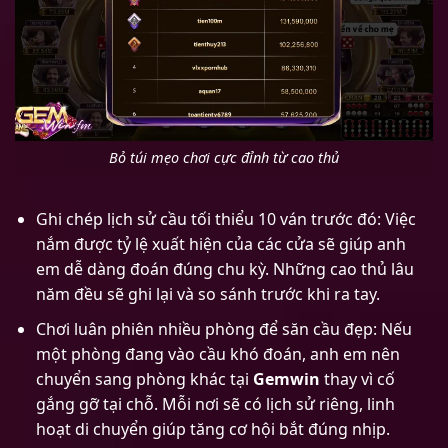
Bỏ túi mẹo chơi cực đỉnh từ cao thủ
Ghi chép lịch sử cầu tối thiểu 10 ván trước đó: Việc
nắm được tỷ lệ xuất hiện của các cửa sẽ giúp anh
em dễ dàng đoán đúng chu kỳ. Những cao thủ lâu
năm đều sẽ ghi lại và so sánh trước khi ra tay.
Chơi luân phiên nhiều phòng để săn cầu đẹp: Nếu
một phòng đang vào cầu khó đoán, anh em nên
chuyển sang phòng khác tại
Gemwin
thay vì cố
gắng gỡ tại chỗ. Mỗi nơi sẽ có lịch sử riêng, linh
hoạt di chuyển giúp tăng cơ hội bắt đúng nhịp.