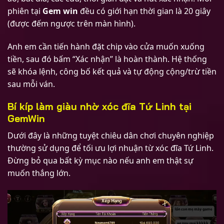
phiên tại
Gem win
đều có giới hạn thời gian là 20 giây
(được đếm ngược trên màn hình).
Anh em cần tiến hành đặt chip vào cửa muốn xuống
tiền, sau đó bấm “Xác nhận” là hoàn thành. Hệ thống
sẽ khóa lệnh, công bố kết quả và tự động cộng/trừ tiền
sau mỗi ván.
Bí kíp làm giàu nhờ xóc đĩa Tứ Linh tại
GemWin
Dưới đây là những tuyệt chiêu dân chơi chuyên nghiệp
thường sử dụng để tối ưu lợi nhuận từ xóc đĩa Tứ Linh.
Đừng bỏ qua bất kỳ mục nào nếu anh em thật sự
muốn thắng lớn.