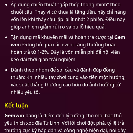
Áp dụng chiến thuật “gấp thếp thông minh” theo
chuỗi cầu: Thay vì cứ thua là tăng tiền, hãy chỉ nâng
vốn lên khi thấy cầu lặp lại ít nhất 2 phiên. Điều này
giúp anh em giảm rủi ro và bù lỗ hiệu quả.
Tận dụng mã khuyến mãi và hoàn trả cược tại
Gem
win:
Đừng bỏ qua các event tặng thưởng hoặc
hoàn trả từ 1-2%. Đây là vốn miễn phí để hội viên
kéo dài thời gian trải nghiệm.
Đánh theo nhóm để soi cầu và đánh đúp đồng
thuận: Khi nhiều tay chơi cùng vào tiền một hướng,
xác suất thắng thường cao hơn do ảnh hưởng từ
nhiều yếu tố.
Kết luận
Gemwin
đang là điểm đến lý tưởng cho mọi bạc thủ
yêu thích xóc đĩa Tứ Linh. Với lối chơi đột phá, tỷ lệ trả
thưởng cực kỳ hấp dẫn và công nghệ hiện đại, nơi đây