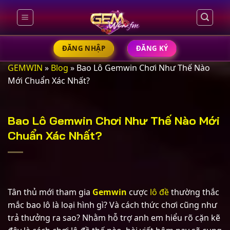
Chuyển
đến
nội
dung
ĐĂNG NHẬP
ĐĂNG KÝ
GEMWIN
»
Blog
»
Bao Lô Gemwin Chơi Như Thế Nào
Mới Chuẩn Xác Nhất?
Bao Lô Gemwin Chơi Như Thế Nào Mới
Chuẩn Xác Nhất?
Tân thủ mới tham gia
Gemwin
cược
lô đề
thường thắc
mắc bao lô là loại hình gì? Và cách thức chơi cũng như
trả thưởng ra sao? Nhằm hỗ trợ anh em hiểu rõ cặn kẽ