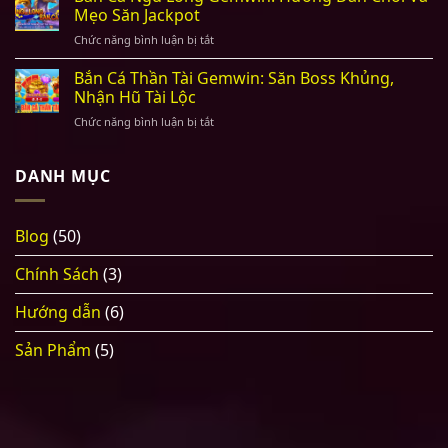
Thoại
Mẹo Săn Jackpot
Của
Gemwin:
Những
Chức năng bình luận bị tắt
ở
Hành
Tay
Bắn
Trình
Săn
Cá
Bắn Cá Thần Tài Gemwin: Săn Boss Khủng,
Chinh
Đêm
Ngũ
Nhận Hũ Tài Lộc
Phục
Long
Đại
Chức năng bình luận bị tắt
ở
Gemwin:
Dương
Bắn
Hướng
Kỳ
Cá
Dẫn
Ảo
DANH MỤC
Thần
Chơi
Tài
Và
Gemwin:
Mẹo
Săn
Săn
Blog
(50)
Boss
Jackpot
Khủng,
Chính Sách
(3)
Nhận
Hũ
Tài
Hướng dẫn
(6)
Lộc
Sản Phẩm
(5)