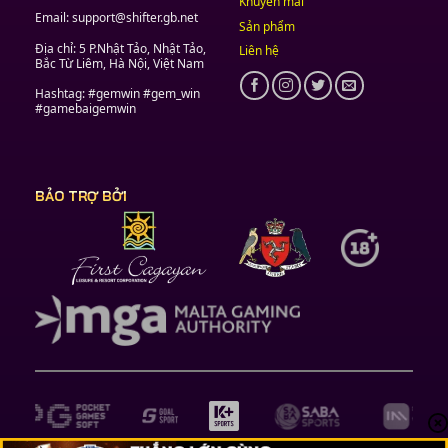
Khuyến mãi
Email:
support@shifter.gb.net
Sản phẩm
Địa chỉ:
5 P.Nhật Tảo, Nhật Tảo,
Liên hệ
Bắc Từ Liêm, Hà Nội, Việt Nam
Hashtag: #gemwin #gem_win
#gamebaigemwin
BẢO TRỢ BỞI