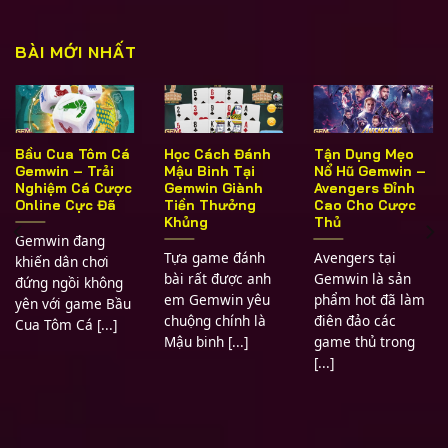
BÀI MỚI NHẤT
Bầu Cua Tôm Cá
Học Cách Đánh
Tận Dụng Mẹo
Gemwin – Trải
Mậu Binh Tại
Nổ Hũ Gemwin –
Nghiệm Cá Cược
Gemwin Giành
Avengers Đỉnh
Online Cực Đã
Tiền Thưởng
Cao Cho Cược
Khủng
Thủ
Gemwin đang
Tựa game đánh
Avengers tại
khiến dân chơi
bài rất được anh
Gemwin là sản
đứng ngồi không
em Gemwin yêu
phẩm hot đã làm
yên với game Bầu
chuộng chính là
điên đảo các
Cua Tôm Cá [...]
Mậu binh [...]
game thủ trong
[...]