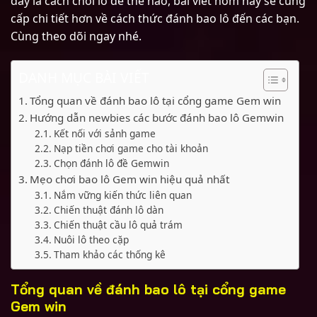
đây là cách chơi lô đề thế nào, bài viết hôm nay sẽ cung
cấp chi tiết hơn về cách thức đánh bao lô đến các bạn.
Cùng theo dõi ngay nhé.
DANH MỤC BÀI VIẾT
Tổng quan về đánh bao lô tại cổng game Gem win
Hướng dẫn newbies các bước đánh bao lô Gemwin
Kết nối với sảnh game
Nạp tiền chơi game cho tài khoản
Chọn đánh lô đề Gemwin
Mẹo chơi bao lô Gem win hiệu quả nhất
Nắm vững kiến thức liên quan
Chiến thuật đánh lô dàn
Chiến thuật cầu lô quả trám
Nuôi lô theo cặp
Tham khảo các thống kê
Tổng quan về đánh bao lô tại cổng game
Gem win