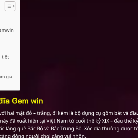
Gemwin
 tiết
am gia
đĩa Gem win
với hai mặt đỏ – trắng, đi kèm là bộ dụng cụ gồm bát và đĩa.
i này đã xuất hiện tại Việt Nam từ cuối thế kỷ XIX – đầu thế k
các làng quê Bắc Bộ và Bắc Trung Bộ. Xóc đĩa thường được t
ới càng đông người chơi càng vui nhộn.