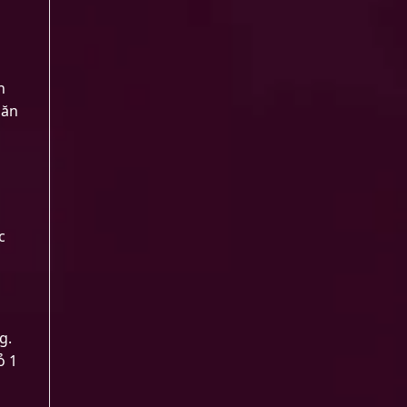
n
 ăn
c
g.
ỏ 1