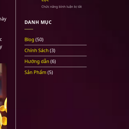
Hướng
Dẫn
Chức năng bình luận bị tắt
ở
Chơi
Bắn
Và
Cá
này
Mẹo
DANH MỤC
Thần
Săn
Tài
Jackpot
Gemwin:
Săn
c
Blog
(50)
Boss
y
Khủng,
Chính Sách
(3)
Nhận
Hũ
Tài
Hướng dẫn
(6)
Lộc
Sản Phẩm
(5)