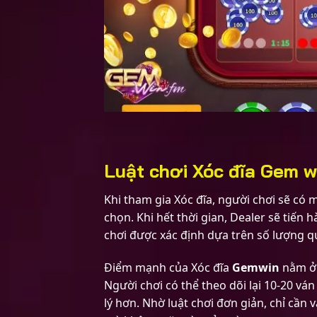
Luật chơi Xóc đĩa Gem w
Khi tham gia Xóc đĩa, người chơi sẽ có
chọn. Khi hết thời gian, Dealer sẽ tiến
chơi được xác định dựa trên số lượng q
Điểm mạnh của Xóc đĩa
Gemwin
nằm ở g
Người chơi có thể theo dõi lại 10-20 vá
lý hơn. Nhờ luật chơi đơn giản, chỉ cần 