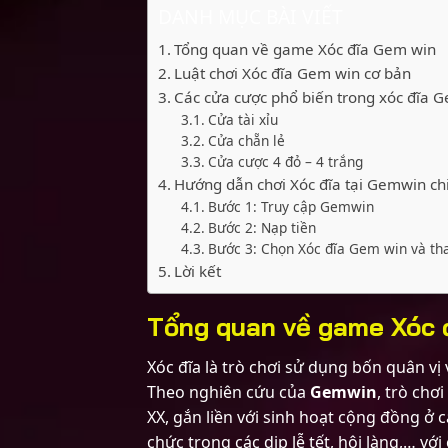
DANH MỤC BÀI VIẾT
Tổng quan về game Xóc đĩa Gem win
Luật chơi Xóc đĩa Gem win cơ bản
Các cửa cược phổ biến trong xóc đĩa 
Cửa tài xỉu
Cửa chẵn lẻ
Cửa cược 4 đỏ – 4 trắng
Hướng dẫn chơi Xóc đĩa tại Gemwin chi
Bước 1: Truy cập Gemwin
Bước 2: Nạp tiền
Bước 3: Chọn Xóc đĩa Gem win và th
Lời kết
Tổng quan về game Xóc 
Xóc đĩa là trò chơi sử dụng bốn quân vị 
Theo nghiên cứu của
Gemwin
, trò chơ
XX, gắn liền với sinh hoạt cộng đồng ở 
chức trong các dịp lễ tết, hội làng,… v