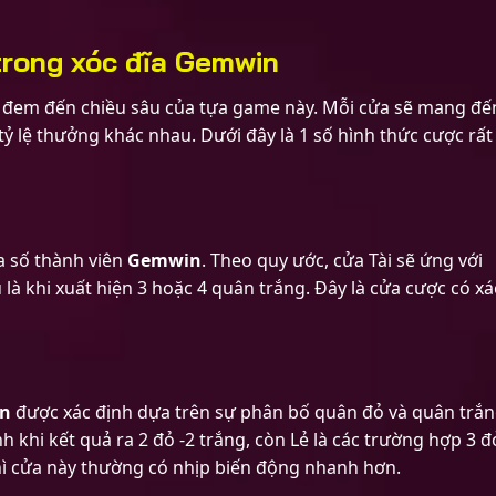
trong xóc đĩa Gemwin
 đem đến chiều sâu của tựa game này. Mỗi cửa sẽ mang đế
tỷ lệ thưởng khác nhau. Dưới đây là 1 số hình thức cược rất
đa số thành viên
Gemwin
. Theo quy ước, cửa Tài sẽ ứng với
là khi xuất hiện 3 hoặc 4 quân trắng. Đây là cửa cược có xá
n
được xác định dựa trên sự phân bố quân đỏ và quân trắn
 khi kết quả ra 2 đỏ -2 trắng, còn Lẻ là các trường hợp 3 đ
 thì cửa này thường có nhịp biến động nhanh hơn.