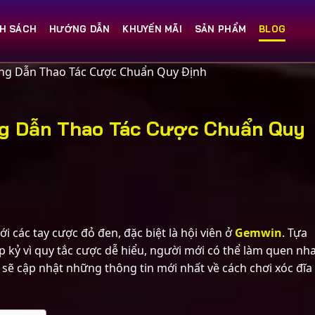
H SÁCH
HƯỚNG DẪN
KHUYẾN MÃI
SẢN PHẨM
BLOG
ng Dẫn Thao Tác Cược Chuẩn Quy Định
g Dẫn Thao Tác Cược Chuẩn Quy
ới các tay cược đỏ đen, đặc biệt là hội viên ở
Gemwin
. Tựa
 kỷ vì quy tắc cược dễ hiểu, người mới có thể làm quen nh
i sẽ cập nhật những thông tin mới nhất về cách chơi xóc đĩa