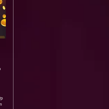
a
ợp
ệm