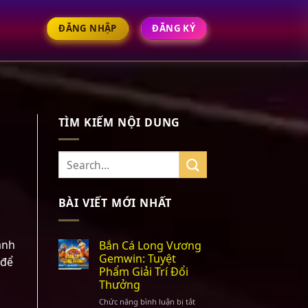
ĐĂNG NHẬP
ĐĂNG KÝ
TÌM KIẾM NỘI DUNG
BÀI VIẾT MỚI NHẤT
anh
Bắn Cá Long Vương
Gemwin: Tuyệt
 để
Phẩm Giải Trí Đổi
Thưởng
Chức năng bình luận bị tắt
ở