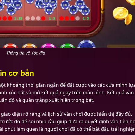
Thông tin về Xóc đĩa
in cơ bản
 một khoảng thời gian ngắn để đặt cược vào các cửa mình lự
 hành xóc bát và mở kết quả ngay trên màn hình. Kết quả ván
uân đỏ và quân trắng xuất hiện trong bát.
iao diện rõ ràng và lịch sử ván chơi được hiển thị đầy đủ.
n trước đó để soi nhịp cầu giúp đưa ra quyết định vào tiền h
vài phút làm quen là người chơi đã có thể bắt đầu trải nghi