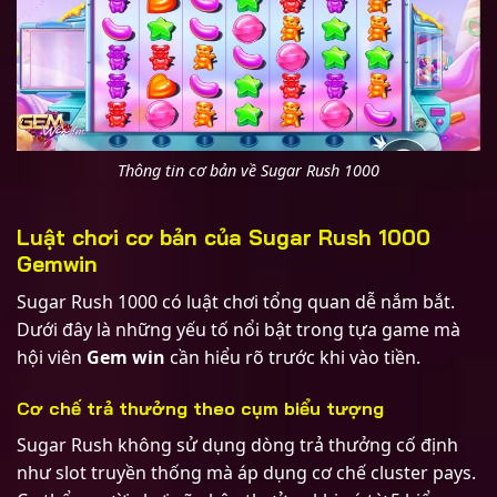
Thông tin cơ bản về Sugar Rush 1000
Luật chơi cơ bản của Sugar Rush 1000
Gemwin
Sugar Rush 1000 có luật chơi tổng quan dễ nắm bắt.
Dưới đây là những yếu tố nổi bật trong tựa game mà
hội viên
Gem win
cần hiểu rõ trước khi vào tiền.
Cơ chế trả thưởng theo cụm biểu tượng
Sugar Rush không sử dụng dòng trả thưởng cố định
như slot truyền thống mà áp dụng cơ chế cluster pays.