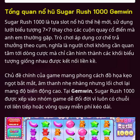
Tổng quan nổ hũ Sugar Rush 1000 Gemwin
Sugar Rush 1000 là tựa slot nổ hũ thế hệ mới, sử dụng
lưới biểu tượng 7×7 thay cho các cuộn quay cổ điển mà
anh em thường gặp. Trò chơi áp dụng cơ chế trả
thưởng theo cụm, nghĩa là người chơi không cần quan
tâm tới dòng cược mà chỉ cần hình thành các khối biểu
tượng giống nhau được kết nối liền kề.
Chủ đề chính của game mang phong cách đồ họa kẹo
ngọt bắt mắt, âm thanh nhẹ nhàng nhưng lối chơi lại
mang độ biến động cao. Tại
Gemwin
, Sugar Rush 1000
được xếp vào nhóm game dễ đổi đời vì luôn có chuỗi
rơi liên tiếp hoặc vòng quay miễn phí kéo dài.