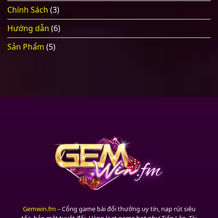
Khủng,
Chính Sách
(3)
Nhận
Hũ
Tài
Hướng dẫn
(6)
Lộc
Sản Phẩm
(5)
Gemwin.fm
– Cổng game bài đổi thưởng uy tín, nạp rút siêu
tốc, bảo mật tuyệt đối. Hàng loạt game hot như Tiến Lên, Tài