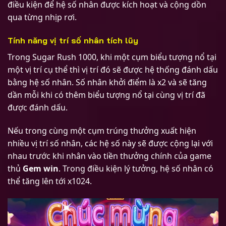
điều kiện để hệ số nhân được kích hoạt và cộng dồn
qua từng nhịp rơi.
Tính năng vị trí số nhân tích lũy
Trong Sugar Rush 1000, khi một cụm biểu tượng nổ tại
một vị trí cụ thể thì vị trí đó sẽ được hệ thống đánh dấu
bằng hệ số nhân. Số nhân khởi điểm là x2 và sẽ tăng
dần mỗi khi có thêm biểu tượng nổ tại cùng vị trí đã
được đánh dấu.
Nếu trong cùng một cụm trúng thưởng xuất hiện
nhiều vị trí số nhân, các hệ số này sẽ được cộng lại với
nhau trước khi nhân vào tiền thưởng chính của game
thủ
Gem win
. Trong điều kiện lý tưởng, hệ số nhân có
thể tăng lên tới x1024.