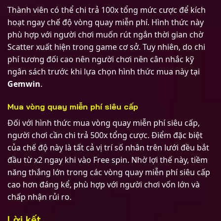
Thành viên có thể chi trả 100x tổng mức cược để kích
hoạt ngay chế độ vòng quay miễn phí. Hình thức này
phù hợp với người chơi muốn rút ngắn thời gian chờ
Scatter xuất hiện trong game cơ sở. Tuy nhiên, do chi
phí tương đối cao nên người chơi nên cân nhắc kỹ
ngân sách trước khi lựa chọn hình thức mua này tại
Gemwin
.
Mua vòng quay miễn phí siêu cấp
Đối với hình thức mua vòng quay miễn phí siêu cấp,
người chơi cần chi trả 500x tổng cược. Điểm đặc biệt
của chế độ này là tất cả vị trí số nhân trên lưới đều bắt
đầu từ x2 ngay khi vào Free spin. Nhờ lợi thế này, tiềm
năng thắng lớn trong các vòng quay miễn phí siêu cấp
cao hơn đáng kể, phù hợp với người chơi vốn lớn và
chấp nhận rủi ro.
Lời kết