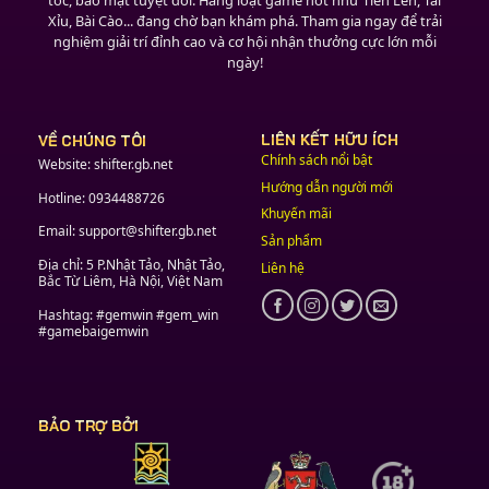
Xỉu, Bài Cào... đang chờ bạn khám phá. Tham gia ngay để trải
nghiệm giải trí đỉnh cao và cơ hội nhận thưởng cực lớn mỗi
ngày!
LIÊN KẾT HỮU ÍCH
VỀ CHÚNG TÔI
Chính sách nổi bật
Website: shifter.gb.net
Hướng dẫn người mới
Hotline:
0934488726
Khuyến mãi
Email:
support@shifter.gb.net
Sản phẩm
Địa chỉ:
5 P.Nhật Tảo, Nhật Tảo,
Liên hệ
Bắc Từ Liêm, Hà Nội, Việt Nam
Hashtag: #gemwin #gem_win
#gamebaigemwin
BẢO TRỢ BỞI