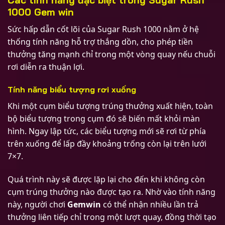
1000 Gem win
Sức hấp dẫn cốt lõi của Sugar Rush 1000 nằm ở hệ
thống tính năng hỗ trợ thắng dồn, cho phép tiền
thưởng tăng mạnh chỉ trong một vòng quay nếu chuỗi
rơi diễn ra thuận lợi.
Tính năng biểu tượng rơi xuống
Khi một cụm biểu tượng trúng thưởng xuất hiện, toàn
bộ biểu tượng trong cụm đó sẽ biến mất khỏi màn
hình. Ngay lập tức, các biểu tượng mới sẽ rơi từ phía
trên xuống để lấp đầy khoảng trống còn lại trên lưới
7×7.
Quá trình này sẽ được lặp lại cho đến khi không còn
cụm trúng thưởng nào được tạo ra. Nhờ vào tính năng
này, người chơi
Gemwin
có thể nhận nhiều lần trả
thưởng liên tiếp chỉ trong một lượt quay, đồng thời tạo